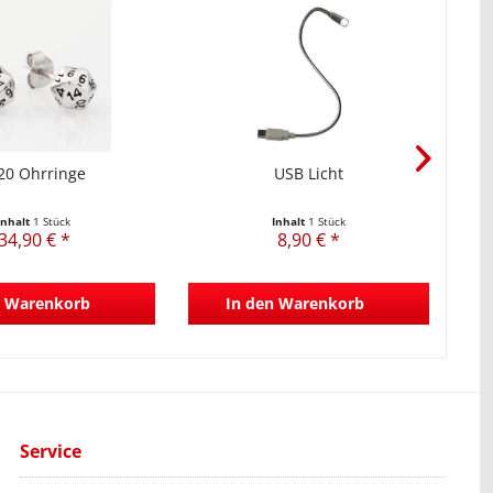
0 Ohrringe
USB Licht
Ul
Inhalt
1 Stück
Inhalt
1 Stück
34,90 € *
8,90 € *
Warenkorb
In den
Warenkorb
Service