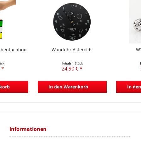
chentuchbox
Wanduhr Asteroids
W2
ück
Inhalt
1 Stück
 *
24,90 € *
korb
In den
Warenkorb
In den
Informationen