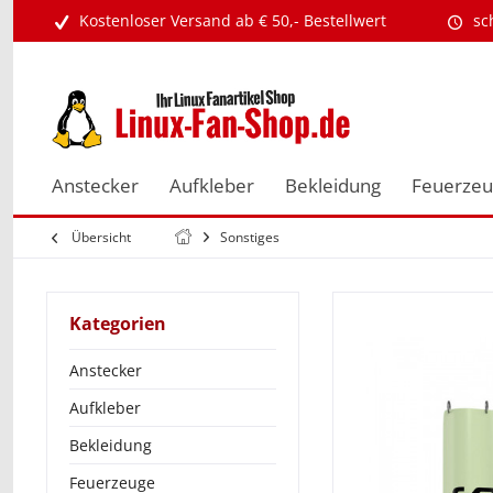
Kostenloser Versand ab € 50,- Bestellwert
sc
Anstecker
Aufkleber
Bekleidung
Feuerze
Übersicht
Sonstiges
Kategorien
Anstecker
Aufkleber
Bekleidung
Feuerzeuge