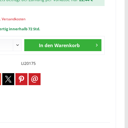
l. Versandkosten
rtig innerhalb 72 Std.
In den
Warenkorb
LI20175