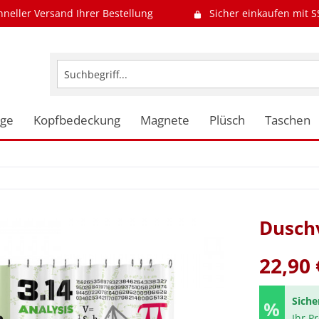
hneller Versand Ihrer Bestellung
Sicher einkaufen mit S
uge
Kopfbedeckung
Magnete
Plüsch
Taschen
Dusch
22,90 
Siche
Ihr P