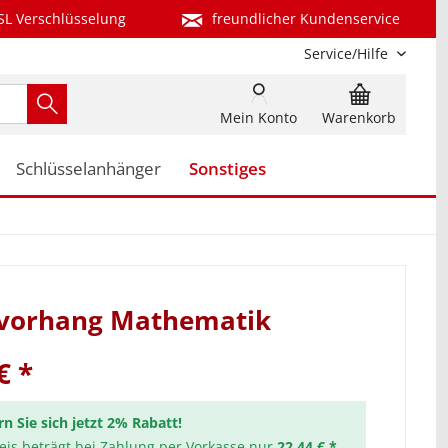
SL Verschlüsselung
freundlicher Kundenservice
Service/Hilfe
Mein Konto
Warenkorb
Schlüsselanhänger
Sonstiges
vorhang Mathematik
€ *
rn Sie sich jetzt 2% Rabatt!
reis beträgt bei Zahlung per Vorkasse nur
22,44 € *