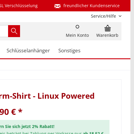
SL Verschlüsselung
freundlicher Kundenservice
Service/Hilfe
Mein Konto
Warenkorb
Schlüsselanhänger
Sonstiges
m-Shirt - Linux Powered
90 € *
rn Sie sich jetzt 2% Rabatt!
reis beträgt bei Zahlung per Vorkasse nur
ab 18,52 €