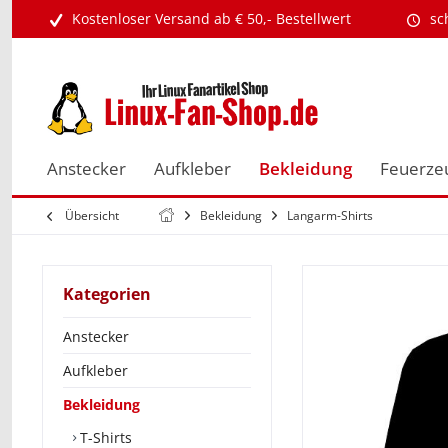
Kostenloser Versand ab € 50,- Bestellwert
sc
Anstecker
Aufkleber
Bekleidung
Feuerze
Übersicht
Bekleidung
Langarm-Shirts
Kategorien
Anstecker
Aufkleber
Bekleidung
T-Shirts