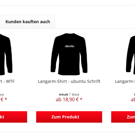
Kunden kauften auch
t - WTF
Langarm-Shirt - ubuntu Schrift
Langarm-S
ück
Inhalt
1 Stück
 € *
ab 18,90 € *
a
kt
Zum Produkt
Zum