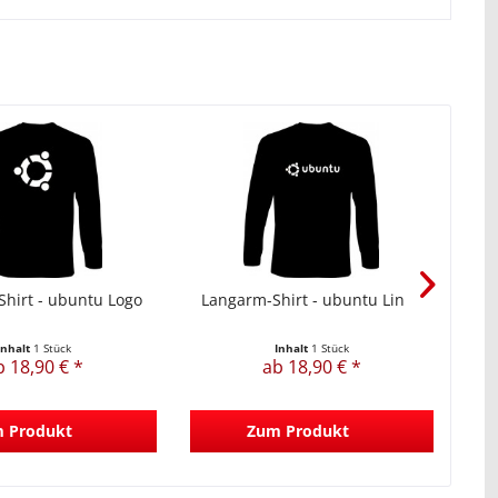
hirt - ubuntu Logo
Langarm-Shirt - ubuntu Linux
L
Inhalt
1 Stück
Inhalt
1 Stück
b 18,90 € *
ab 18,90 € *
 Produkt
Zum Produkt