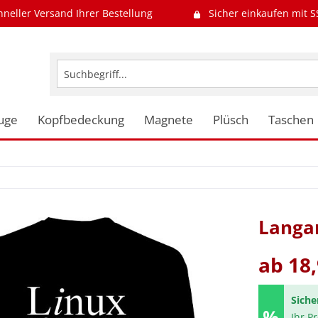
hneller Versand Ihrer Bestellung
Sicher einkaufen mit S
uge
Kopfbedeckung
Magnete
Plüsch
Taschen
Langar
ab 18,
Siche
Ihr P