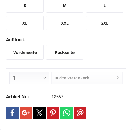
S
M
L
XL
XXL
3XL
Aufdruck
Vorderseite
Rückseite
In den
Warenkorb
Artikel-Nr.:
LI18657