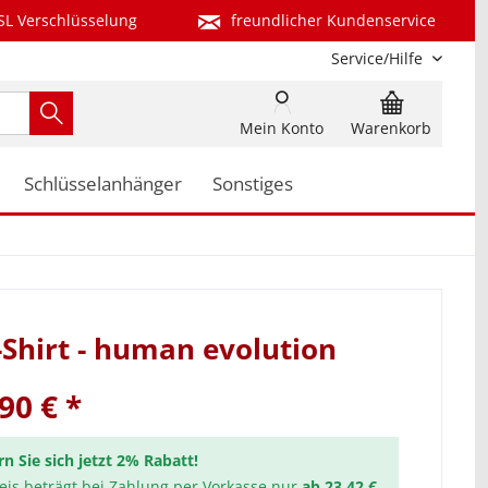
SL Verschlüsselung
freundlicher Kundenservice
Service/Hilfe
Mein Konto
Warenkorb
Schlüsselanhänger
Sonstiges
Shirt - human evolution
90 € *
rn Sie sich jetzt 2% Rabatt!
reis beträgt bei Zahlung per Vorkasse nur
ab 23,42 €