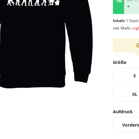
*
Inhalt:
1 Stück
inkl. MwSt.
zzg
Größe
S
XL
Aufdruck
Vorders