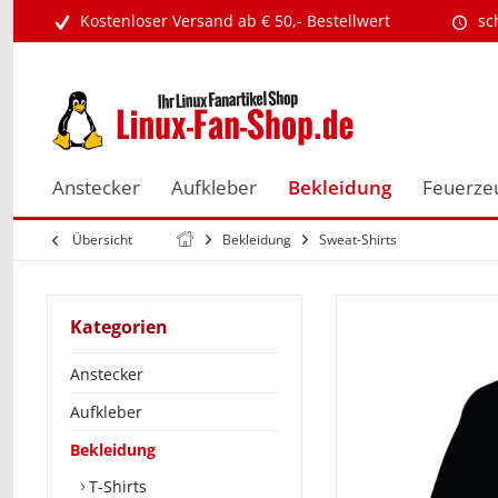
Kostenloser Versand ab € 50,- Bestellwert
sc
Anstecker
Aufkleber
Bekleidung
Feuerze
Übersicht
Bekleidung
Sweat-Shirts
Kategorien
Anstecker
Aufkleber
Bekleidung
T-Shirts