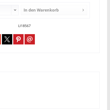
In den
Warenkorb
LI18567