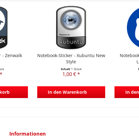
r - Zenwalk
Notebook-Sticker - Xubuntu New
Notebook
Style
L
ück
Inhalt
1 Stück
 *
1,00 € *
korb
In den
Warenkorb
In den
Informationen