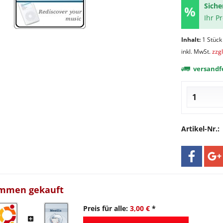
Siche
Ihr P
Inhalt:
1 Stück
inkl. MwSt.
zzg
versandfe
Artikel-Nr.:
ammen gekauft
Preis für alle:
3,00 €
*