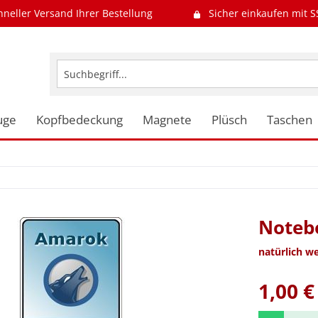
hneller Versand Ihrer Bestellung
Sicher einkaufen mit S
uge
Kopfbedeckung
Magnete
Plüsch
Taschen
Notebo
natürlich w
1,00 €