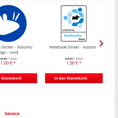
-Sticker - Xubuntu
Notebook-Sticker - Xubuntu
N
ogo - rund
Inhalt
1 Stück
Inhalt
1 Stück
1,00 € *
1,00 € *
Warenkorb
In den
Warenkorb
Service