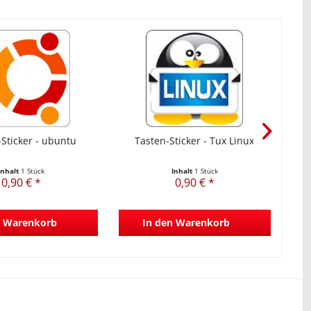
Be
Sticker - ubuntu
Tasten-Sticker - Tux Linux
Inhalt
1 Stück
Inhalt
1 Stück
0,90 € *
0,90 € *
Warenkorb
In den
Warenkorb