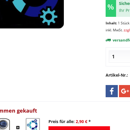
Siche
Ihr P
Inhalt:
1 Stück
inkl. MwSt.
zzg
versandfe
Artikel-Nr.:
ammen gekauft
Preis für alle:
2,90 €
*