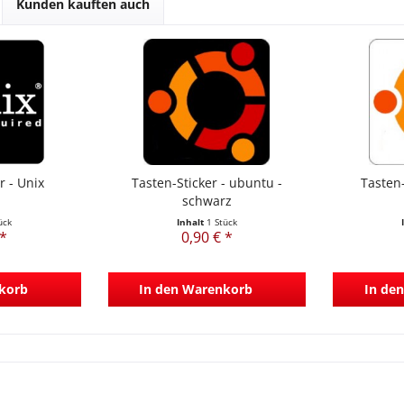
Kunden kauften auch
r - Unix
Tasten-Sticker - ubuntu -
Tasten-
schwarz
ück
Inhalt
1 Stück
 *
0,90 € *
korb
In den
Warenkorb
In den