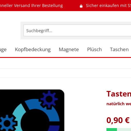
hneller Versand Ihrer Bestellung
Sicher einkaufen mit S
uge
Kopfbedeckung
Magnete
Plüsch
Taschen
Tasten
natürlich w
0,90 €