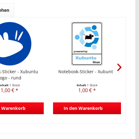
sehen
-Sticker - Xubuntu
Notebook-Sticker - Xubuntu
N
ogo - rund
Inhalt
1 Stück
Inhalt
1 Stück
1,00 € *
1,00 € *
Warenkorb
In den
Warenkorb