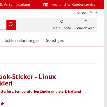
SL Verschlüsselung
freundlicher Kundenservice
Service/Hilfe
Mein Konto
Warenkorb
Schlüsselanhänger
Sonstiges
ok-Sticker - Linux
ded
etterfest, temperaturbeständig und stark haftend
 *