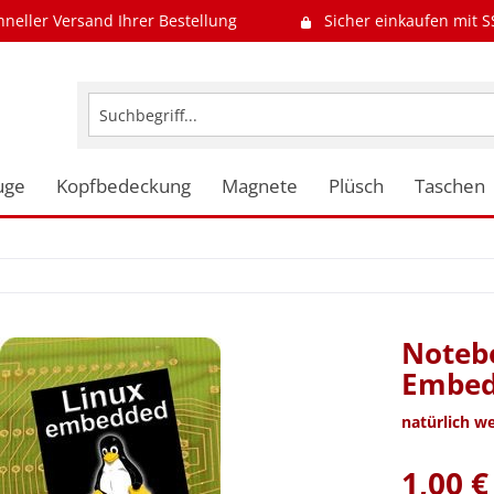
hneller Versand Ihrer Bestellung
Sicher einkaufen mit S
uge
Kopfbedeckung
Magnete
Plüsch
Taschen
Notebo
Embed
natürlich w
1,00 €