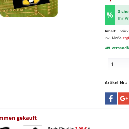
Siche
Ihr P
Inhalt:
1 Stück
inkl. MwSt.
zzg
versandfe
Artikel-Nr.:
ammen gekauft
Preis für alle:
3,00 €
*