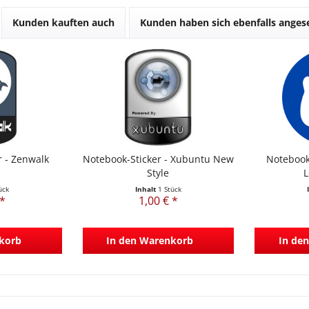
Kunden kauften auch
Kunden haben sich ebenfalls ange
r - Zenwalk
Notebook-Sticker - Xubuntu New
Notebook
Style
L
ück
Inhalt
1 Stück
 *
1,00 € *
korb
In den
Warenkorb
In den