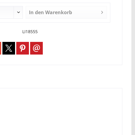
In den
Warenkorb
LI18555