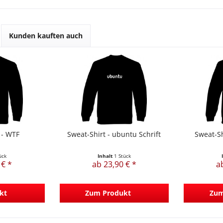
Kunden kauften auch
 - WTF
Sweat-Shirt - ubuntu Schrift
Sweat-Sh
ück
Inhalt
1 Stück
 € *
ab 23,90 € *
a
kt
Zum Produkt
Zum