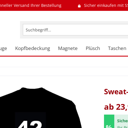
hneller Versand Ihrer Bestellung
Sicher einkaufen mit S
uge
Kopfbedeckung
Magnete
Plüsch
Taschen
Sweat-
ab 23,
Siche
Ihr P