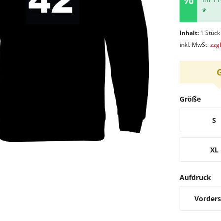
*
Inhalt:
1 Stück
inkl. MwSt.
zzg
Größe
S
XL
Aufdruck
Vorders