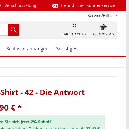
SL Verschlüsselung
freundlicher Kundenservice
Service/Hilfe
Mein Konto
Warenkorb
Schlüsselanhänger
Sonstiges
Shirt - 42 - Die Antwort
90 € *
rn Sie sich jetzt 2% Rabatt!
reis beträgt bei Zahlung per Vorkasse nur
ab 23,42 €