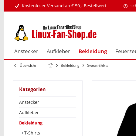
Kostenloser Versand ab € 50,- Bestellwert
sc
Anstecker
Aufkleber
Bekleidung
Feuerze
Übersicht
Bekleidung
Sweat-Shirts
Kategorien
Anstecker
Aufkleber
Bekleidung
T-Shirts