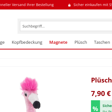
hneller Versand Ihrer Bestellung
Sicher einkaufen mit S
uge
Kopfbedeckung
Magnete
Plüsch
Taschen
Plüsch
7,90 €
Siche
Ihr P