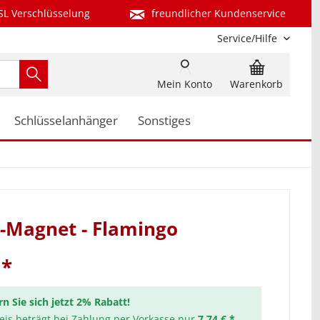
SL Verschlüsselung
freundlicher Kundenservice
Service/Hilfe
Mein Konto
Warenkorb
Schlüsselanhänger
Sonstiges
-Magnet - Flamingo
 *
rn Sie sich jetzt 2% Rabatt!
reis beträgt bei Zahlung per Vorkasse nur
7,74 € *