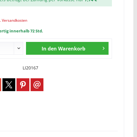
l. Versandkosten
rtig innerhalb 72 Std.
In den
Warenkorb
LI20167