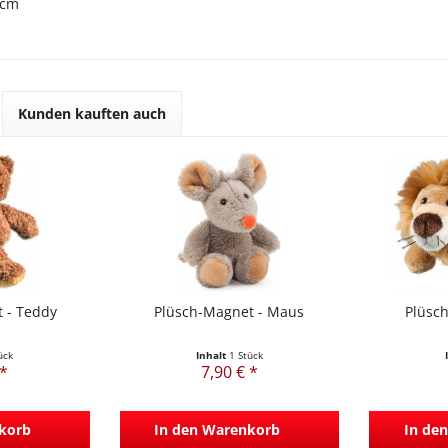
 cm
Kunden kauften auch
 - Teddy
Plüsch-Magnet - Maus
Plüsc
ück
Inhalt
1 Stück
 *
7,90 € *
korb
In den
Warenkorb
In den