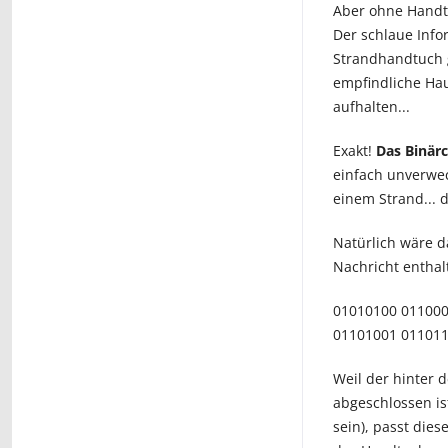
Aber ohne Handt
Der schlaue Info
Strandhandtuch g
empfindliche Hau
aufhalten...
Exakt!
Das Binär
einfach unverwec
einem Strand... 
Natürlich wäre d
Nachricht enthal
01010100 011000
01101001 01101
Weil der hinter 
abgeschlossen is
sein), passt die