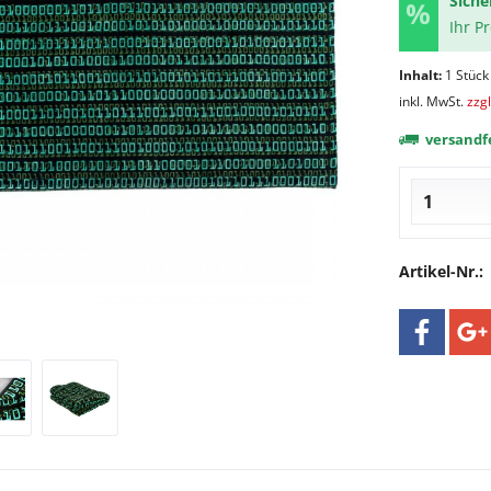
Siche
Ihr P
Inhalt:
1 Stück
inkl. MwSt.
zzg
versandfe
Artikel-Nr.: