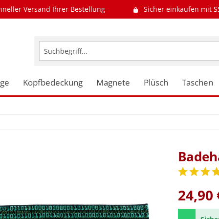
hneller Versand Ihrer Bestellung
Sicher einkaufen mit S
uge
Kopfbedeckung
Magnete
Plüsch
Taschen
Badeh
24,90 