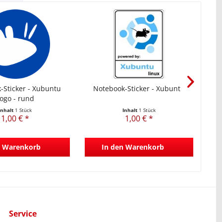
-Sticker - Xubuntu
Notebook-Sticker - Xubuntu
N
ogo - rund
Inhalt
1 Stück
Inhalt
1 Stück
1,00 € *
1,00 € *
Warenkorb
In den
Warenkorb
Service