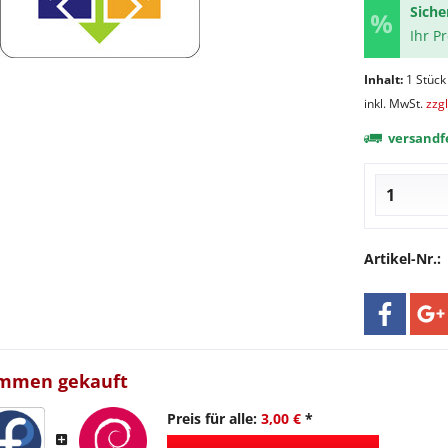
Siche
Ihr P
Inhalt:
1 Stück
inkl. MwSt.
zzg
versandfe
Artikel-Nr.:
ammen gekauft
Preis für alle:
3,00 €
*