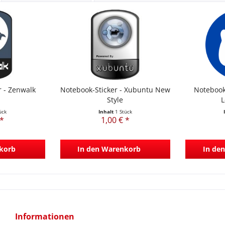
r - Zenwalk
Notebook-Sticker - Xubuntu New
Notebook
Style
L
ück
Inhalt
1 Stück
 *
1,00 € *
korb
In den
Warenkorb
In den
Informationen