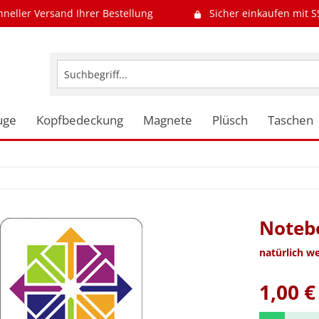
hneller Versand Ihrer Bestellung
Sicher einkaufen mit S
uge
Kopfbedeckung
Magnete
Plüsch
Taschen
Notebo
natürlich w
1,00 €