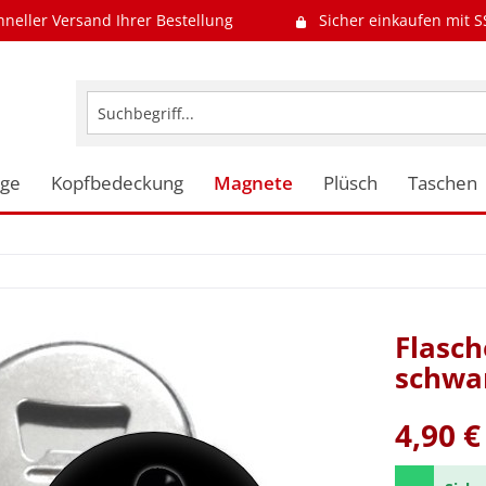
hneller Versand Ihrer Bestellung
Sicher einkaufen mit S
uge
Kopfbedeckung
Magnete
Plüsch
Taschen
Flasch
schwa
4,90 €