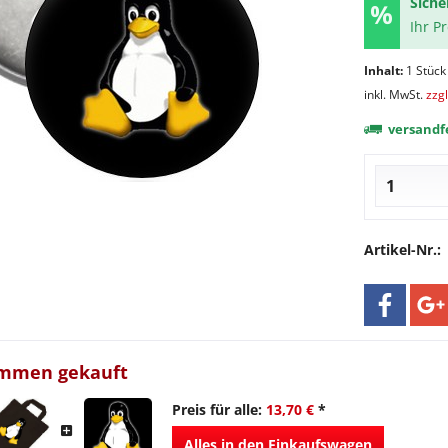
Siche
Ihr P
Inhalt:
1 Stück
inkl. MwSt.
zzg
versandfe
Artikel-Nr.:
ammen gekauft
Preis für alle:
13,70 €
*
Alles in den Einkaufswagen