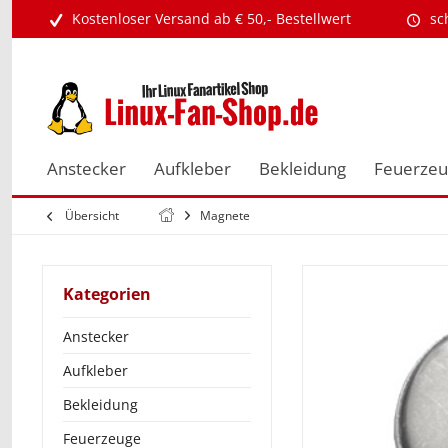
Kostenloser Versand ab € 50,- Bestellwert
sc
Anstecker
Aufkleber
Bekleidung
Feuerze
Übersicht
Magnete
Kategorien
Anstecker
Aufkleber
Bekleidung
Feuerzeuge