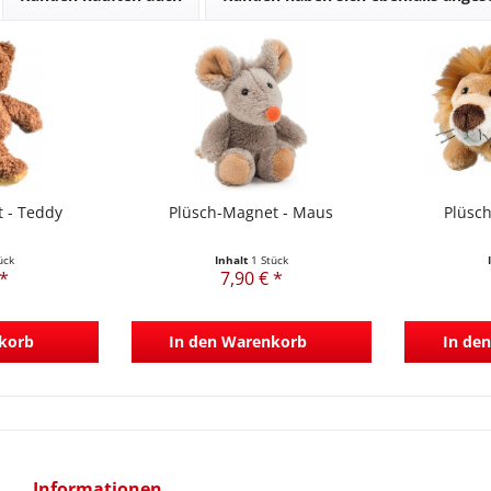
 - Teddy
Plüsch-Magnet - Maus
Plüsc
ück
Inhalt
1 Stück
 *
7,90 € *
korb
In den
Warenkorb
In den
Informationen