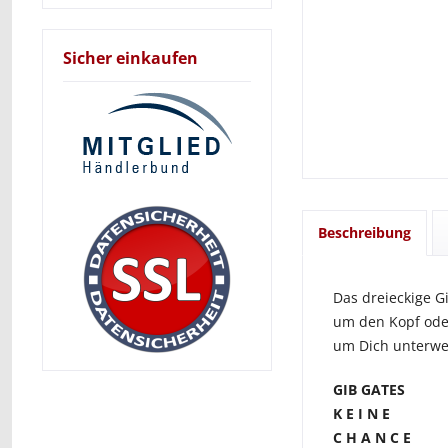
Sicher einkaufen
Beschreibung
Das dreieckige Gi
um den Kopf ode
um Dich unterwe
GIB GATES
K E I N E
C H A N C E