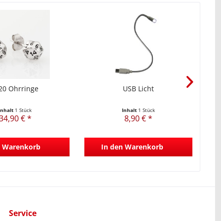
0 Ohrringe
USB Licht
Ul
Inhalt
1 Stück
Inhalt
1 Stück
34,90 € *
8,90 € *
Warenkorb
In den
Warenkorb
Service