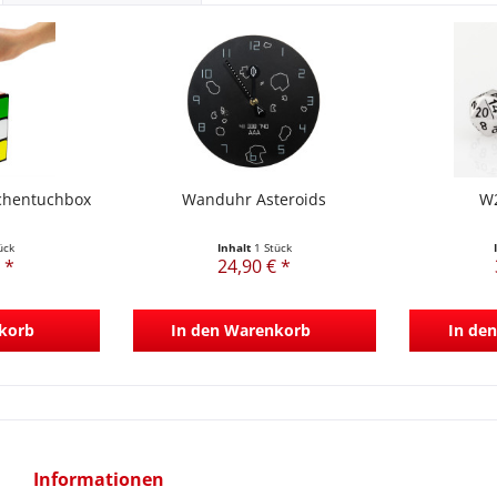
chentuchbox
Wanduhr Asteroids
W2
ück
Inhalt
1 Stück
 *
24,90 € *
korb
In den
Warenkorb
In den
Informationen