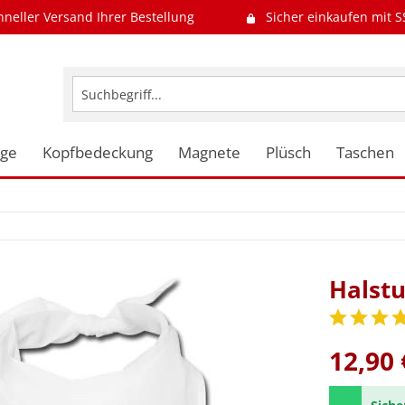
hneller Versand Ihrer Bestellung
Sicher einkaufen mit S
uge
Kopfbedeckung
Magnete
Plüsch
Taschen
Halstu
12,90 