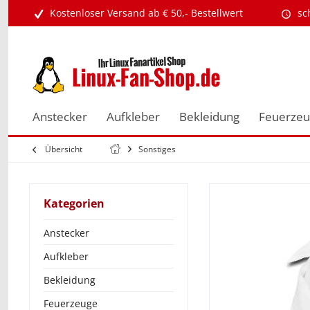
Kostenloser Versand ab € 50,- Bestellwert
sc
Anstecker
Aufkleber
Bekleidung
Feuerze
Übersicht
Sonstiges
Kategorien
Anstecker
Aufkleber
Bekleidung
Feuerzeuge