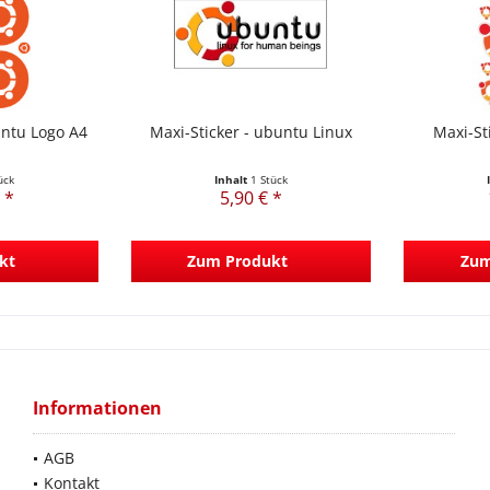
untu Logo A4
Maxi-Sticker - ubuntu Linux
Maxi-St
ück
Inhalt
1 Stück
 *
5,90 € *
kt
Zum Produkt
Zum
Informationen
AGB
Kontakt