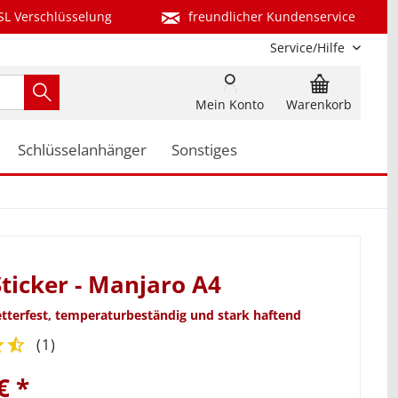
SL Verschlüsselung
freundlicher Kundenservice
Service/Hilfe
Mein Konto
Warenkorb
Schlüsselanhänger
Sonstiges
ticker - Manjaro A4
etterfest, temperaturbeständig und stark haftend
(
1
)
€ *