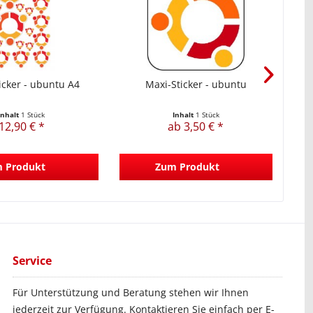
icker - ubuntu A4
Maxi-Sticker - ubuntu
Ma
Inhalt
1 Stück
Inhalt
1 Stück
12,90 € *
ab 3,50 € *
 Produkt
Zum Produkt
Service
Für Unterstützung und Beratung stehen wir Ihnen
jederzeit zur Verfügung. Kontaktieren Sie einfach per E-