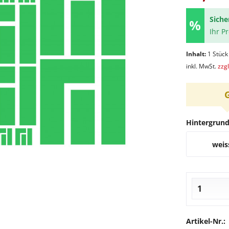
Siche
Ihr P
Inhalt:
1 Stück
inkl. MwSt.
zzg
Hintergrun
weis
Artikel-Nr.: