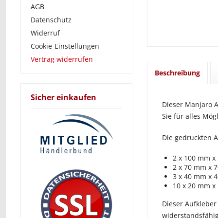
AGB
Datenschutz
Widerruf
Cookie-Einstellungen
Vertrag widerrufen
Beschreibung
Sicher einkaufen
Dieser Manjaro 
Sie für alles Mö
Die gedruckten A
2 x 100 mm x
2 x 70 mm x 
3 x 40 mm x 
10 x 20 mm x
Dieser Aufkleber
widerstandsfähig